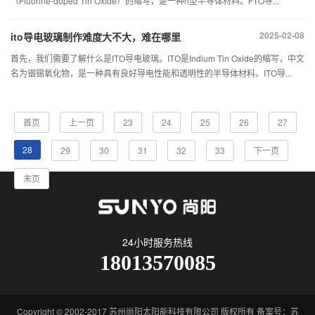
（Fluorine-doped Tin Oxide）的缩写，是一种n型半导体材料。FTO导...
2025-02-08
ito导电玻璃制作难度大不大，难在哪里
首先，我们需要了解什么是ITO导电玻璃。ITO是Indium Tin Oxide的缩写，中文
名为铟锡氧化物，是一种具有良好导电性能和透明性的半导体材料。ITO导...
首页
上一页
23
24
25
26
27
28
29
30
31
32
33
下一页
末页
24小时服务热线
18013570085
Copyright © 2002-2017 苏州尚阳太阳能科技有限公司 版权所有 备案号：
苏