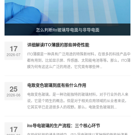
怎么判断ito玻璃导电面与非导电面
详细解读ITO薄膜的那些神奇性能
17
ITO薄膜是一种具有广泛用途的特殊新材料，在很多的科技产品中
2026-07
都有用到，比如显示屏、传感器、太阳能电池等等。那么，ITO薄
膜为何有这这么广泛的用途，它究竟有哪些神...
电致变色玻璃到底有些什么作用
25
电致变色玻璃，是一种功能独特的玻璃材料，对于行业外的人来
2026-06
说，它是个陌生的概念。但是对于相关应用领域的从业者来说，
它其实早已走进很多人的视野。那么，电致变色玻璃到...
ito导电玻璃的生产流程：三个核心环节
17
在现代科技的诸多领域中，ITO 导电玻璃以其独特的性能扮演着