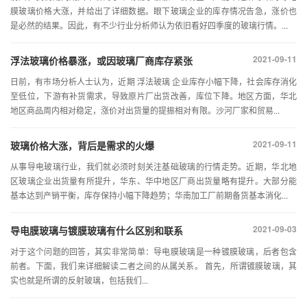
膜玻璃价格大涨，并给出了详细数据。眼下玻璃企业的库存情况告急，涨价也
是必然的结果。因此，有不少行业分析师认为依旧看好四季度的玻璃行情。...
2021-09-11
浮法玻璃价格暴涨，或因玻璃厂商库存紧张
日前，有市场分析人士认为，近期 浮法玻璃 企业库存小幅下降，社会库存消化
至低位，下游有补货需求，导致原片厂出货改善，库位下降。地区方面，华北
地区商品周内相对稳定，涨价对出货量的提振相对有限。沙河厂家和贸易...
2021-09-11
玻璃价格大涨，背后是需求的火爆
从事导电玻璃行业，我们就必须时刻关注基础玻璃的行情走势。近期，华北地
区玻璃企业出货量有所提升，华东、华中地区厂商出货量略有提升。大部分能
基本达到产销平衡，库存保持小幅下降趋势；华南加工厂前期备货基本消化...
2021-09-03
导电膜玻璃与镀膜玻璃有什么区别和联系
对于这个问题的回答，其实非常简单：导电膜玻璃是一种镀膜玻璃，后者包含
前者。下面，我们来详细解读二者之间的从属关系。 首先，所谓镀膜玻璃，其
实也就是所谓的反射玻璃，包括我们...