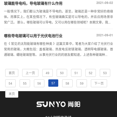
2021-09-02
玻璃能导电吗，导电玻璃有什么作用
一般情况下，我们都认为玻璃是不导电的。甚至，玻璃还是一种非常好的绝缘
体。而事实上，在某些情况下，有些玻璃确实是可以导电的，并且应用场景非
常广泛。 那么，哪些玻璃可以导电，又可以用在哪些领域呢？本期文章，我...
2021-09-01
哪些导电玻璃可以用于光伏电池行业
在《 常见的太阳能玻璃有哪些种类 》这篇文章中，笔者为大家介绍了光伏行业
常用的玻璃，大概包括：盖板玻璃、热发电反射镜玻璃、透明导电膜玻璃、普
通玻璃、硼硅玻璃管等。 从事光伏行业的的朋友都知道，上述各种玻璃种...
首页
上一页
49
50
51
52
53
57
54
55
56
58
59
下一页
末页